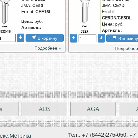
JMA:
CE50
JMA:
CE7D
Errebi:
CEE16L
Errebi:
CE5DN/CE5DL
Цена:
руб.
Цена:
руб.
Артикль:
Артикль:
В корзину
В корзину
Подробнее »
Подробнее
s
ADS
AGA
овск
Челябинск
Могилев
Дмит
Тел.: +7 (8442)275-050, +7
M
ГАЗ
Honda