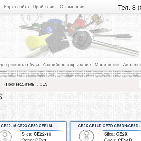
Тел. 8 
Карта сайта
Прайс лист
О компании
для ремонта обуви
Аварийное открывание
Мастерские
Автоэле
я
→
Производитель
→ CES
S
CE22-16 CE23 CE50 CEE16L
CE2X CE14D CE7D CE5DN/CE5DL
Silca:
CE22-16
Silca:
CE2X
Orion:
CE23
Orion:
CE14D