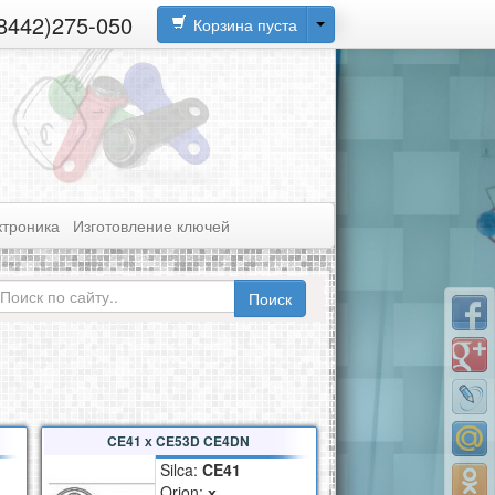
(8442)275-050
Корзина пуста
ктроника
Изготовление ключей
CE41 х CE53D CE4DN
Silca:
CE41
Orion:
х