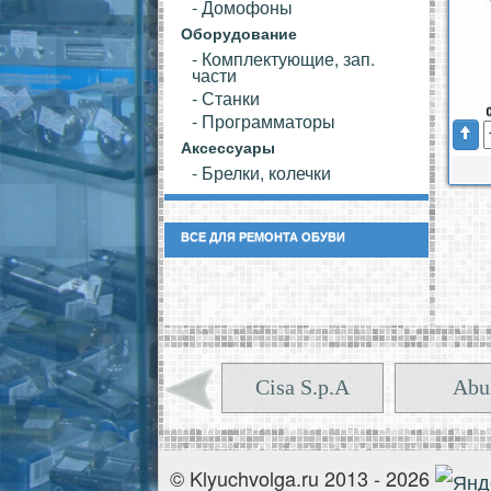
- Домофоны
Оборудование
- Комплектующие, зап.
части
- Станки
- Программаторы
Аксессуары
- Брелки, колечки
ВСЕ ДЛЯ РЕМОНТА ОБУВИ
Cisa S.p.A
Abu
Пенза
Ульян
© Klyuchvolga.ru 2013 - 2026
GHE
G