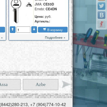
JMA:
CE53D
Errebi:
CE4DN
Цена:
руб.
Артикль:
В корзину
Подробнее »
 »
Assa
Azbe
BAB
ровград
Фиманевск
Глазов
 (8442)280-213, +7 (904)774-10-42
Opel
Audi
Volkswagen